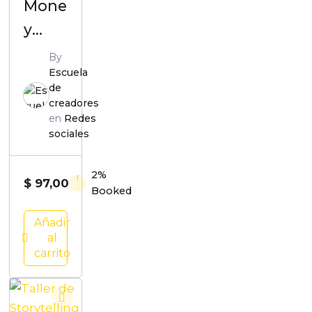
Mone
y
Mast
By
Escuela
ercla
de
ss
creadores
en
Redes
sociales
2%
$
97,00
Booked
Añadir
al
carrito