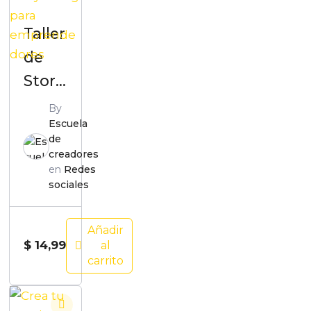
Taller
de
Story
tellin
By
Escuela
g
de
para
creadores
en
Redes
empr
sociales
ende
dores
Añadir
$
14,99
al
carrito