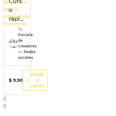
Curs
o
rápid
o de
By
Escuela
herra
de
mien
creadores
en
Redes
tas
sociales
básic
as
Añadir
para
$
9,90
al
carrito
la
creac
ión
de