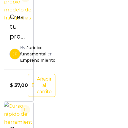
Crea
tu
propi
o
By
Juridico
JF
fundamental
en
mod
Emprendimiento
elo
de
Añadir
franq
$
37,00
al
carrito
uicias